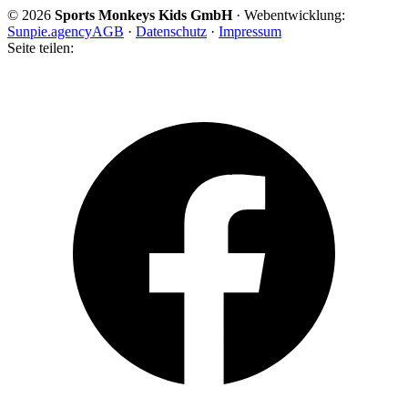
© 2026
Sports Monkeys Kids GmbH
· Web
entwicklung
:
Sunpie.agency
AGB
·
Datenschutz
·
Impressum
Seite teilen: